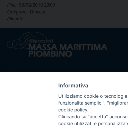
Fine:
08/02/2019 23:00
Categorie:
Diocesi
Allegati:
Informativa
Privacy policy - trasparenza
© 2024 Dioc
Utilizziamo cookie o tecnologie s
funzionalità semplici", "miglior
cookie policy.
Cliccando su "accetta" acconsent
cookie utilizzati e personalizza