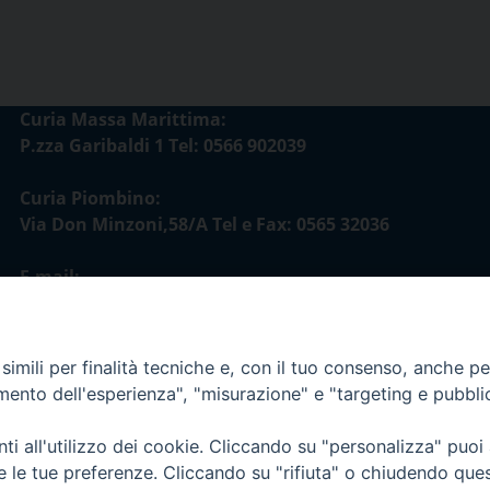
Curia Massa Marittima:
P.zza Garibaldi 1 Tel: 0566 902039
Curia Piombino:
Via Don Minzoni,58/A Tel e Fax: 0565 32036
E-mail:
curia@diocesimassamarittima.it
esi di Massa Marittima - Piombino
imili per finalità tecniche e, con il tuo consenso, anche per 
amento dell'esperienza", "misurazione" e "targeting e pubbli
i all'utilizzo dei cookie. Cliccando su "personalizza" puoi
re le tue preferenze. Cliccando su "rifiuta" o chiudendo que