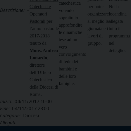
catechestica
Catechisti e
per poter
Nella
Descrizione:
–
volendo
Operatori
organizzare
locandina
soprattutto
Pastorali
per
al meglio la
allegata
approfondire
l’anno pastorale
giornata e i
tutto il
le dinamiche
2017-2018
lavori di
programma
tese ad un
tenuto da
gruppo.
nel
vero
Mons. Andrea
dettaglio.
convolgimento
Lonardo
,
di fede dei
direttore
bambini e
dell’Ufficio
delle loro
Catechistico
famiglie.
della Diocesi di
Roma.
Inizio:
04/11/2017 10:00
Fine:
04/11/2017 23:00
Categorie:
Diocesi
Allegati: