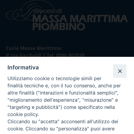
Curia Massa Marittima:
P.zza Garibaldi 1 Tel: 0566 902039
Informativa
Curia Piombino:
Via Don Minzoni,58/A Tel e Fax: 0565 32036
Utilizziamo cookie o tecnologie simili per
finalità tecniche e, con il tuo consenso, anche per
E-mail:
altre finalità ("interazioni e funzionalità semplici",
curia@diocesimassamarittima.it
"miglioramento dell'esperienza", "misurazione" e
"targeting e pubblicità") come specificato nella
SEGUICI SU
cookie policy.
Cliccando su "accetta" acconsenti all'utilizzo dei
cookie. Cliccando su "personalizza" puoi avere