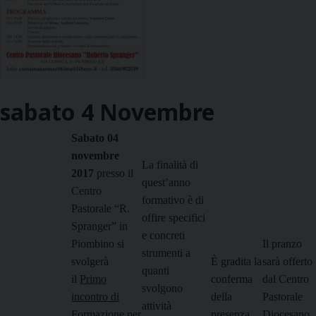
sabato
4
Novembre
Sabato 04
novembre
La finalità di
2017
presso il
quest’anno
Centro
formativo è di
Pastorale “R.
offire specifici
Spranger” in
e concreti
Piombino si
Il pranzo
strumenti a
svolgerà
È gradita la
sarà offerto
quanti
il
Primo
conferma
dal Centro
svolgono
incontro di
della
Pastorale
attività
Formazione per
presenza
Diocesano.