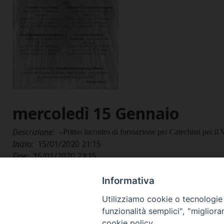
mercoledì
15
Gennaio
Descrizione:
–
Primo incontro di formazione per Catechisti per il 
Inizio:
15/01/2020 21:15
Fine:
15/01/2020 23:15
Categorie:
Diocesi
Allegati:
Informativa
Utilizziamo cookie o tecnologie s
funzionalità semplici", "miglior
cookie policy.