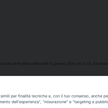
Vicariato di Piombino.
Mercoledì 15 gennaio 2020, ore 21.15, Sala Riun
imili per finalità tecniche e, con il tuo consenso, anche per 
Curia Massa Marittima:
amento dell'esperienza", "misurazione" e "targeting e pubbli
P.zza Garibaldi 1 Tel: 0566 902039