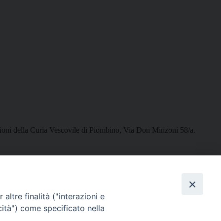
ioni della Curia Vescovile di Piombino, Via Don Minzoni 58/a.
altre finalità ("interazioni e
SEGUICI SU
cità") come specificato nella