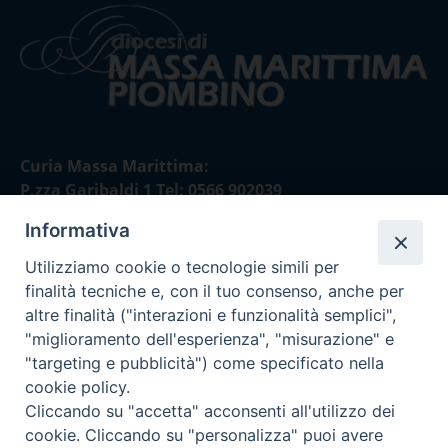
Curia Massa Marittima:
P.zza Garibaldi 1 Tel: 0566 902039
Informativa
Curia Piombino:
Via Don Minzoni,58/A Tel e Fax: 0565 32036
Utilizziamo cookie o tecnologie simili per
finalità tecniche e, con il tuo consenso, anche per
E-mail:
altre finalità ("interazioni e funzionalità semplici",
curia@diocesimassamarittima.it
"miglioramento dell'esperienza", "misurazione" e
"targeting e pubblicità") come specificato nella
SEGUICI SU
cookie policy.
Cliccando su "accetta" acconsenti all'utilizzo dei
cookie. Cliccando su "personalizza" puoi avere