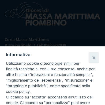
Curia Massa Marittima:
P.zza Garibaldi 1 Tel: 0566 902039
Informativa
Curia Piombino:
Via Don Minzoni,58/A Tel e Fax: 0565 32036
Utilizziamo cookie o tecnologie simili per
finalità tecniche e, con il tuo consenso, anche per
E-mail:
altre finalità ("interazioni e funzionalità semplici",
curia@diocesimassamarittima.it
"miglioramento dell'esperienza", "misurazione" e
"targeting e pubblicità") come specificato nella
SEGUICI SU
cookie policy.
Cliccando su "accetta" acconsenti all'utilizzo dei
cookie. Cliccando su "personalizza" puoi avere