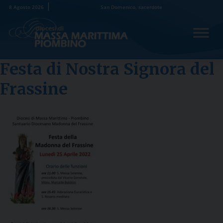
Skip
8 Agosto 2026
San Domenico, sacerdote
to
content
Festa di Nostra Signora del
Frassine