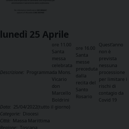
lunedì
25
Aprile
ore 11.00
Quest’anno
ore 16.00
Santa
non è
Santa
messa
prevista
messe
celebrata
nessuna
preceduta
Descrizione:
Programma
da Mons.
processione
dalla
Vicario
per limitare i
recita del
don
rischi di
Santo
Marcello
contagio da
Rosario
Boldrini
Covid 19
Data:
25/04/2022
(tutto il giorno)
Categorie:
Diocesi
Città:
Massa Marittima
Regione:
Toscana