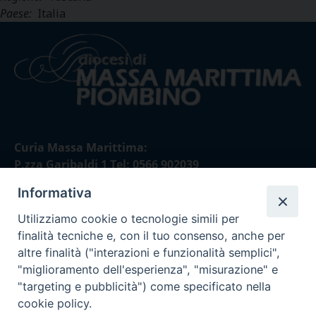
Paese:
Italia
Curia Massa Marittima:
P.zza Garibaldi 1 Tel: 0566 902039
Informativa
Curia Piombino:
Via Don Minzoni,58/A Tel e Fax: 0565 32036
Utilizziamo cookie o tecnologie simili per
finalità tecniche e, con il tuo consenso, anche per
E-mail:
altre finalità ("interazioni e funzionalità semplici",
curia@diocesimassamarittima.it
"miglioramento dell'esperienza", "misurazione" e
"targeting e pubblicità") come specificato nella
SEGUICI SU
cookie policy.