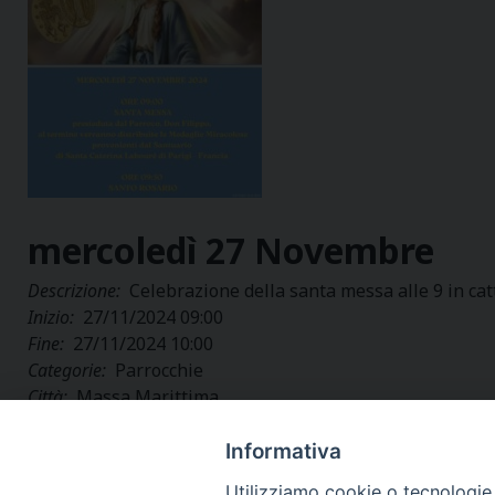
mercoledì
27
Novembre
Descrizione:
Celebrazione della santa messa alle 9 in cat
Inizio:
27/11/2024 09:00
Fine:
27/11/2024 10:00
Categorie:
Parrocchie
Città:
Massa Marittima
Regione:
Toscana
Paese:
Italia
Informativa
Utilizziamo cookie o tecnologie s