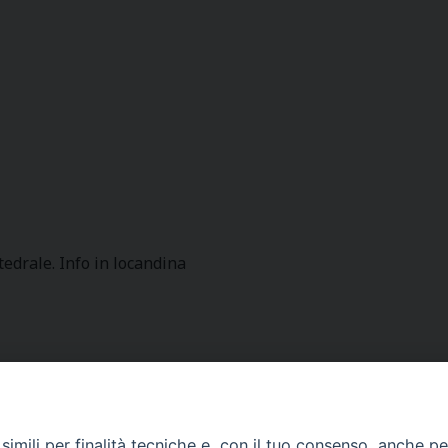
tedrale. Info in locandina
imili per finalità tecniche e, con il tuo consenso, anche per 