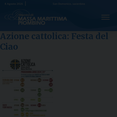
Skip
8 Agosto 2026
San Domenico, sacerdote
to
content
Azione cattolica: Festa del
Ciao