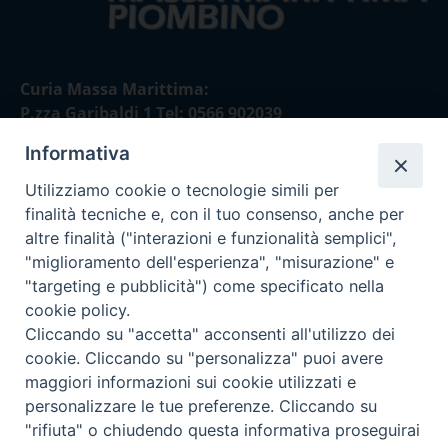
Curia Massa Marittima:
P.zza Garibaldi 1 Tel: 0566 902039
Informativa
Curia Piombino:
Via Don Minzoni,58/A Tel e Fax: 0565 32036
Utilizziamo cookie o tecnologie simili per
finalità tecniche e, con il tuo consenso, anche per
E-mail:
altre finalità ("interazioni e funzionalità semplici",
curia@diocesimassamarittima.it
"miglioramento dell'esperienza", "misurazione" e
"targeting e pubblicità") come specificato nella
SEGUICI SU
cookie policy.
Cliccando su "accetta" acconsenti all'utilizzo dei
cookie. Cliccando su "personalizza" puoi avere
maggiori informazioni sui cookie utilizzati e
personalizzare le tue preferenze. Cliccando su
Privacy policy - trasparenza
"rifiuta" o chiudendo questa informativa proseguirai