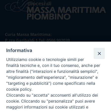
Curia Massa Marittima:
P.zza Garibaldi 1 Tel: 0566 902039
Informativa
Curia Piombino:
Via Don Minzoni,58/A Tel e Fax: 0565 32036
Utilizziamo cookie o tecnologie simili per
finalità tecniche e, con il tuo consenso, anche per
E-mail:
altre finalità ("interazioni e funzionalità semplici",
curia@diocesimassamarittima.it
"miglioramento dell'esperienza", "misurazione" e
"targeting e pubblicità") come specificato nella
SEGUICI SU
cookie policy.
Cliccando su "accetta" acconsenti all'utilizzo dei
cookie. Cliccando su "personalizza" puoi avere
maggiori informazioni sui cookie utilizzati e