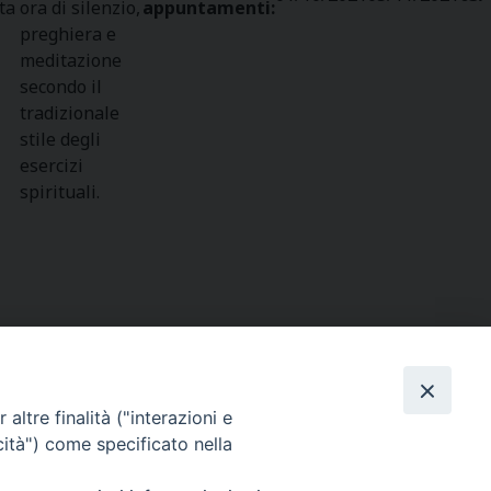
ta
ora di silenzio,
appuntamenti:
preghiera e
meditazione
secondo il
tradizionale
stile degli
esercizi
spirituali.
altre finalità ("interazioni e
SEGUICI SU
cità") come specificato nella