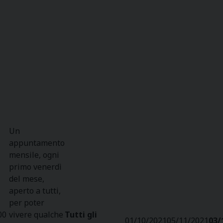
Un
appuntamento
mensile, ogni
primo venerdì
del mese,
aperto a tutti,
per poter
00
vivere qualche
Tutti gli
01/10/2021
05/11/2021
03/