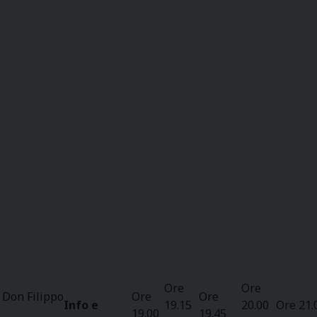
Ore
Ore
 Don Filippo
Ore
Ore
Info e
19.15
20.00
Ore 21.
19.00
19.45