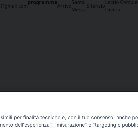
programma
Santa
Lectio
Compie
a@gmail.com
Arrivo
Silenzio
Messa
Divina
imili per finalità tecniche e, con il tuo consenso, anche per 
Curia Massa Marittima:
amento dell'esperienza", "misurazione" e "targeting e pubbli
P.zza Garibaldi 1 Tel: 0566 902039