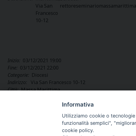
Via San
rettoreseminariomassamarittim
Francesco
10-12
Inizio:
03/12/2021 19:00
Fine:
03/12/2021 22:00
Categorie:
Diocesi
Indirizzo:
Via San Francesco 10-12
Città:
Massa Marittima
Regione:
Toscana
Paese:
Italia
Informativa
Utilizziamo cookie o tecnologie s
funzionalità semplici", "miglior
cookie policy.