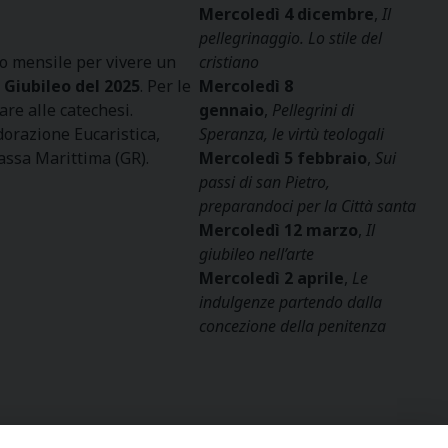
Mercoledì 4 dicembre
,
Il
pellegrinaggio. Lo stile del
o mensile per vivere un
cristiano
 Giubileo del 2025
. Per le
Mercoledì 8
re alle catechesi.
gennaio
,
Pellegrini di
Adorazione Eucaristica,
Speranza, le virtù teologali
assa Marittima (GR).
Mercoledì 5 febbraio
,
Sui
passi di san Pietro,
preparandoci per la Città santa
Mercoledì 12 marzo
,
Il
giubileo nell’arte
Mercoledì 2 aprile
,
Le
indulgenze partendo dalla
concezione della penitenza