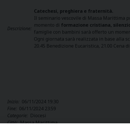
Catechesi, preghiera e fraternità.
Il seminario vescovile di Massa Marittima 
momento di
formazione cristiana, silenzi
Descrizione:
famiglie con bambini sarà offerto un moment
Ogni giornata sarà realizzata in base alla sc
20.45 Benedizione Eucaristica, 21.00 Cena d
Inizio:
06/11/2024 19:30
Fine:
06/11/2024 23:59
Categorie:
Diocesi
Città:
Massa Marittima
Regione:
Toscana