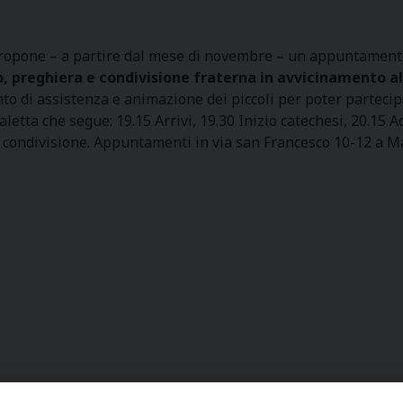
propone – a partire dal mese di novembre – un appuntament
o, preghiera e condivisione fraterna in avvicinamento al
o di assistenza e animazione dei piccoli per poter partecipa
aletta che segue: 19.15 Arrivi, 19.30 Inizio catechesi, 20.15 
i condivisione. Appuntamenti in via san Francesco 10-12 a M