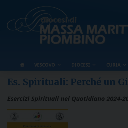
Skip
to
content
VESCOVO
DIOCESI
CURIA
Es. Spirituali: Perché un G
Esercizi Spirituali nel Quotidiano 2024-