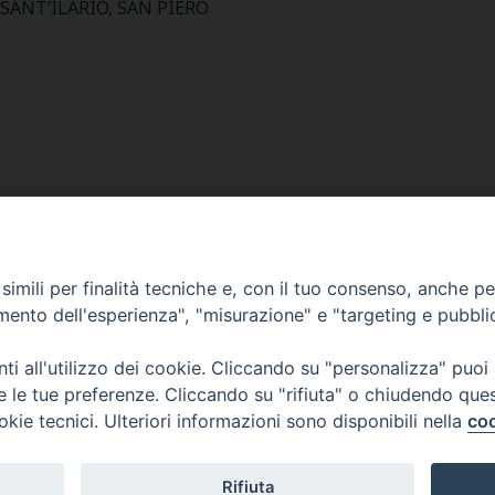
SANT’ILARIO, SAN PIERO
imili per finalità tecniche e, con il tuo consenso, anche per 
Curia Massa Marittima:
amento dell'esperienza", "misurazione" e "targeting e pubbli
P.zza Garibaldi 1 Tel: 0566 902039
i all'utilizzo dei cookie. Cliccando su "personalizza" puoi
Curia Piombino:
re le tue preferenze. Cliccando su "rifiuta" o chiudendo que
Via Don Minzoni,58/A Tel e Fax: 0565 32036
okie tecnici. Ulteriori informazioni sono disponibili nella
coo
E-mail:
curia@diocesimassamarittima.it
Rifiuta