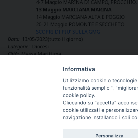
4-7 Maggio MARINA DI CAMPO, PROCCHIO, 
13 Maggio MARCIANA MARINA
14 Maggio MARCIANA ALTA E POGGIO
20-21 Maggio POMONTE E SECCHETO
SCOPRI DI PIU’ SULLA GMG
Data:
13/05/2023
(tutto il giorno)
Categorie:
Diocesi
Città:
Massa Marittima
Regione:
Toscana
Paese:
Italia
Informativa
Utilizziamo cookie o tecnologie s
funzionalità semplici", "miglior
cookie policy.
Cliccando su "accetta" acconsent
cookie utilizzati e personalizza
navigazione installando i soli co
Personalizza