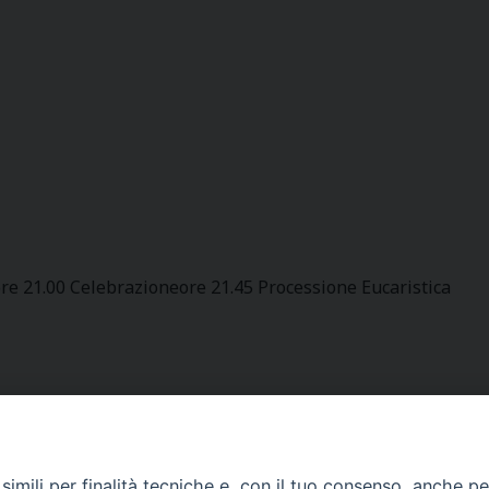
re 21.00 Celebrazione
ore 21.45 Processione Eucaristica
imili per finalità tecniche e, con il tuo consenso, anche per 