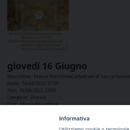
giovedì
16
Giugno
Descrizione:
Massa Marittima
Cattedrale di San cerbone
o
Inizio:
16/06/2022 21:00
Fine:
16/06/2022 23:00
Categorie:
Diocesi
Città:
Massa Marittima
Regione:
Toscana
Paese:
Italia
Informativa
Utilizziamo cookie o tecnologie s