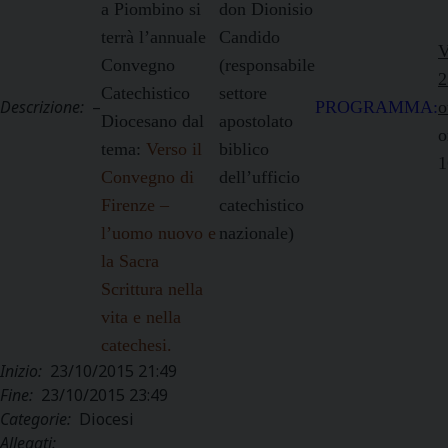
a Piombino si
don Dionisio
terrà l’annuale
Candido
V
Convegno
(responsabile
2
Catechistico
settore
Descrizione:
–
PROGRAMMA:
o
Diocesano dal
apostolato
o
tema:
Verso il
biblico
1
Convegno di
dell’ufficio
Firenze –
catechistico
l’uomo nuovo e
nazionale)
la Sacra
Scrittura nella
vita e nella
catechesi.
Inizio:
23/10/2015 21:49
Fine:
23/10/2015 23:49
Categorie:
Diocesi
Allegati: