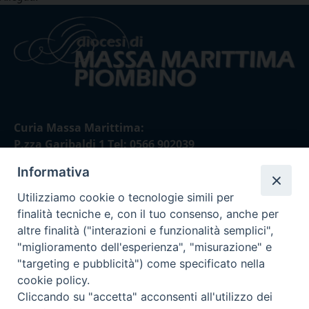
Curia Massa Marittima:
P.zza Garibaldi 1 Tel: 0566 902039
Informativa
Curia Piombino:
Via Don Minzoni,58/A Tel e Fax: 0565 32036
Utilizziamo cookie o tecnologie simili per
finalità tecniche e, con il tuo consenso, anche per
E-mail:
altre finalità ("interazioni e funzionalità semplici",
curia@diocesimassamarittima.it
"miglioramento dell'esperienza", "misurazione" e
"targeting e pubblicità") come specificato nella
SEGUICI SU
cookie policy.
Cliccando su "accetta" acconsenti all'utilizzo dei