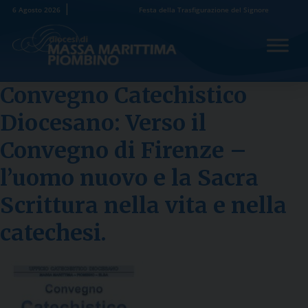
Skip
6 Agosto 2026
Festa della Trasfigurazione del Signore
to
content
Convegno Catechistico
Diocesano: Verso il
Convegno di Firenze –
l’uomo nuovo e la Sacra
Scrittura nella vita e nella
catechesi.