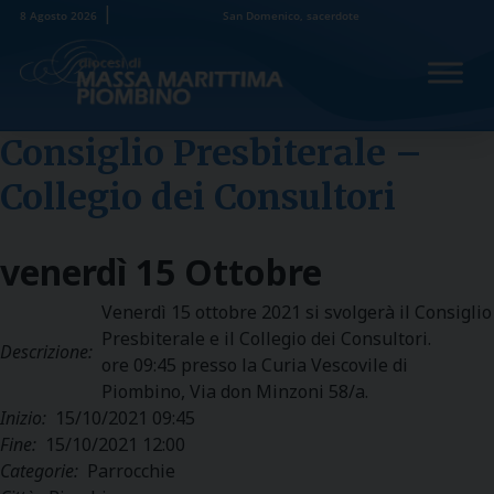
Skip
8 Agosto 2026
San Domenico, sacerdote
to
content
Consiglio Presbiterale –
Collegio dei Consultori
venerdì
15
Ottobre
Venerdì 15 ottobre 2021 si svolgerà il Consiglio
Presbiterale e il Collegio dei Consultori.
Descrizione:
ore 09:45 presso la Curia Vescovile di
Piombino, Via don Minzoni 58/a.
Inizio:
15/10/2021 09:45
Fine:
15/10/2021 12:00
Categorie:
Parrocchie