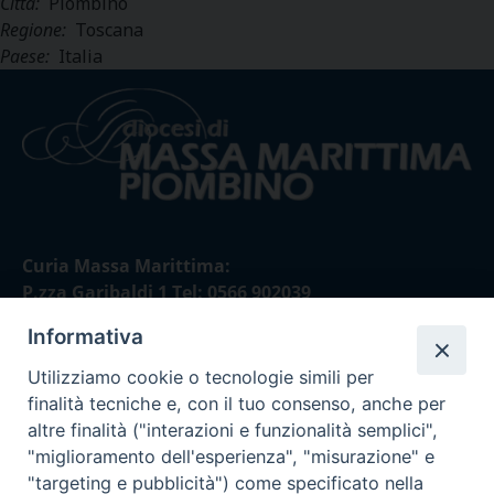
Città:
Piombino
Regione:
Toscana
Paese:
Italia
Curia Massa Marittima:
P.zza Garibaldi 1 Tel: 0566 902039
Informativa
Curia Piombino:
Via Don Minzoni,58/A Tel e Fax: 0565 32036
Utilizziamo cookie o tecnologie simili per
finalità tecniche e, con il tuo consenso, anche per
E-mail:
altre finalità ("interazioni e funzionalità semplici",
curia@diocesimassamarittima.it
"miglioramento dell'esperienza", "misurazione" e
"targeting e pubblicità") come specificato nella