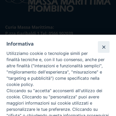
Curia Massa Marittima:
P.zza Garibaldi 1 Tel: 0566 902039
Informativa
Curia Piombino:
Via Don Minzoni,58/A Tel e Fax: 0565 32036
Utilizziamo cookie o tecnologie simili per
finalità tecniche e, con il tuo consenso, anche per
E-mail:
altre finalità ("interazioni e funzionalità semplici",
curia@diocesimassamarittima.it
"miglioramento dell'esperienza", "misurazione" e
"targeting e pubblicità") come specificato nella
SEGUICI SU
cookie policy.
Cliccando su "accetta" acconsenti all'utilizzo dei
cookie. Cliccando su "personalizza" puoi avere
maggiori informazioni sui cookie utilizzati e
personalizzare le tue preferenze. Cliccando su
Privacy policy - trasparenza
"rifiuta" o chiudendo questa informativa proseguirai