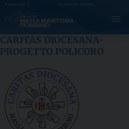
Skip
8 Agosto 2026
San Domenico, sacerdote
to
content
CARITAS DIOCESANA-
PROGETTO POLICORO