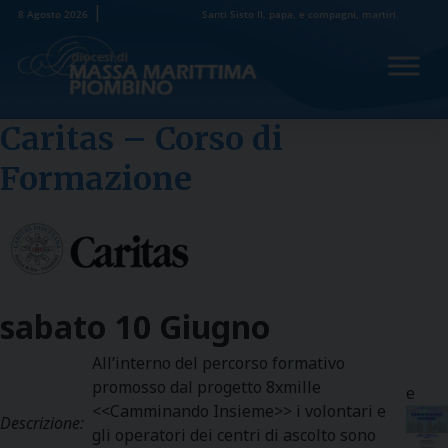
Skip
8 Agosto 2026
Santi Sisto II, papa, e compagni, martiri
to
content
Caritas – Corso di
Formazione
sabato
10
Giugno
All’interno del percorso formativo
promosso dal progetto 8xmille
e
<<Camminando Insieme>> i volontari e
Descrizione:
gli operatori dei centri di ascolto sono