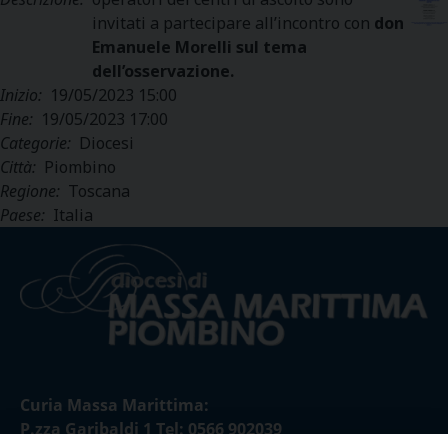
invitati a partecipare all’incontro con
don
Emanuele Morelli sul tema
dell’osservazione.
Inizio:
19/05/2023 15:00
Fine:
19/05/2023 17:00
Categorie:
Diocesi
Città:
Piombino
Regione:
Toscana
Paese:
Italia
Curia Massa Marittima:
P.zza Garibaldi 1 Tel: 0566 902039