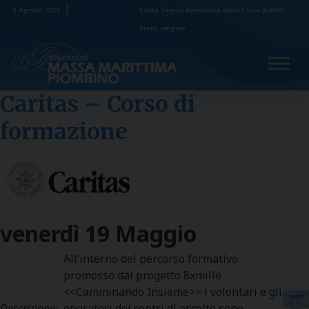
Skip
9 Agosto 2026
Santa Teresa Benedetta della Croce (Edith)
to
Stein, vergine
content
Caritas – Corso di
formazione
venerdì
19
Maggio
All’interno del percorso formativo
promosso dal progetto 8xmille
<<Camminando Insieme>> i volontari e gli
Descrizione:
operatori dei centri di ascolto sono