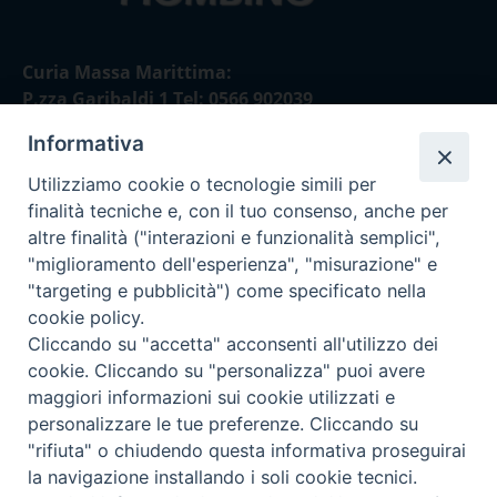
Curia Massa Marittima:
P.zza Garibaldi 1 Tel: 0566 902039
Informativa
Curia Piombino:
Via Don Minzoni,58/A Tel e Fax: 0565 32036
Utilizziamo cookie o tecnologie simili per
finalità tecniche e, con il tuo consenso, anche per
E-mail:
altre finalità ("interazioni e funzionalità semplici",
curia@diocesimassamarittima.it
"miglioramento dell'esperienza", "misurazione" e
"targeting e pubblicità") come specificato nella
SEGUICI SU
cookie policy.
Cliccando su "accetta" acconsenti all'utilizzo dei
cookie. Cliccando su "personalizza" puoi avere
maggiori informazioni sui cookie utilizzati e
personalizzare le tue preferenze. Cliccando su
Privacy policy - trasparenza
"rifiuta" o chiudendo questa informativa proseguirai
la navigazione installando i soli cookie tecnici.