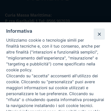
Curia Massa Marittima:
P.zza Garibaldi 1 Tel: 0566 902039
Informativa
Curia Piombino:
Via Don Minzoni,58/A Tel e Fax: 0565 32036
Utilizziamo cookie o tecnologie simili per
finalità tecniche e, con il tuo consenso, anche per
E-mail:
altre finalità ("interazioni e funzionalità semplici",
curia@diocesimassamarittima.it
"miglioramento dell'esperienza", "misurazione" e
"targeting e pubblicità") come specificato nella
SEGUICI SU
cookie policy.
Cliccando su "accetta" acconsenti all'utilizzo dei
cookie. Cliccando su "personalizza" puoi avere
maggiori informazioni sui cookie utilizzati e
personalizzare le tue preferenze. Cliccando su
Privacy policy - trasparenza
"rifiuta" o chiudendo questa informativa proseguirai
la navigazione installando i soli cookie tecnici.