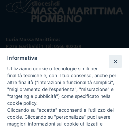
Curia Massa Marittima:
P.zza Garibaldi 1 Tel: 0566 902039
Informativa
Curia Piombino:
Via Don Minzoni,58/A Tel e Fax: 0565 32036
Utilizziamo cookie o tecnologie simili per
finalità tecniche e, con il tuo consenso, anche per
E-mail:
altre finalità ("interazioni e funzionalità semplici",
curia@diocesimassamarittima.it
"miglioramento dell'esperienza", "misurazione" e
"targeting e pubblicità") come specificato nella
SEGUICI SU
cookie policy.
Cliccando su "accetta" acconsenti all'utilizzo dei
cookie. Cliccando su "personalizza" puoi avere
maggiori informazioni sui cookie utilizzati e