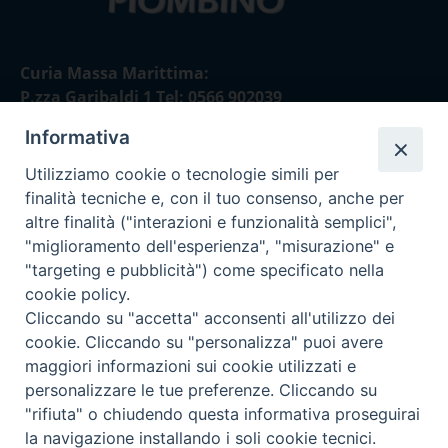
Curia Massa Marittima:
P.zza Garibaldi 1 Tel: 0566 902039
Informativa
Curia Piombino:
Via Don Minzoni,58/A Tel e Fax: 0565 32036
Utilizziamo cookie o tecnologie simili per
finalità tecniche e, con il tuo consenso, anche per
E-mail:
altre finalità ("interazioni e funzionalità semplici",
curia@diocesimassamarittima.it
"miglioramento dell'esperienza", "misurazione" e
"targeting e pubblicità") come specificato nella
SEGUICI SU
cookie policy.
Cliccando su "accetta" acconsenti all'utilizzo dei
cookie. Cliccando su "personalizza" puoi avere
maggiori informazioni sui cookie utilizzati e
personalizzare le tue preferenze. Cliccando su
Privacy policy - trasparenza
"rifiuta" o chiudendo questa informativa proseguirai
la navigazione installando i soli cookie tecnici.