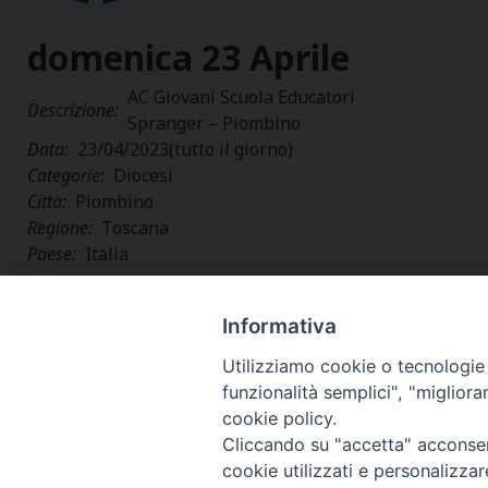
domenica
23
Aprile
AC Giovani Scuola Educatori
Descrizione:
Spranger – Piombino
Data:
23/04/2023
(tutto il giorno)
Categorie:
Diocesi
Città:
Piombino
Regione:
Toscana
Paese:
Italia
Informativa
Utilizziamo cookie o tecnologie s
funzionalità semplici", "miglior
cookie policy.
Cliccando su "accetta" acconsent
cookie utilizzati e personalizza