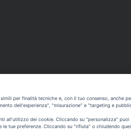
Curia Massa Marittima:
P.zza Garibaldi 1 Tel: 0566 902039
imili per finalità tecniche e, con il tuo consenso, anche per 
Curia Piombino:
amento dell'esperienza", "misurazione" e "targeting e pubbli
Via Don Minzoni,58/A Tel e Fax: 0565 32036
i all'utilizzo dei cookie. Cliccando su "personalizza" puoi
E-mail:
re le tue preferenze. Cliccando su "rifiuta" o chiudendo que
curia@diocesimassamarittima.it