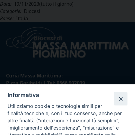
Data:
19/11/2023
(tutto il giorno)
Categorie:
Diocesi
Paese:
Italia
Curia Massa Marittima:
P.zza Garibaldi 1 Tel: 0566 902039
Informativa
Curia Piombino:
Via Don Minzoni,58/A Tel e Fax: 0565 32036
Utilizziamo cookie o tecnologie simili per
finalità tecniche e, con il tuo consenso, anche per
E-mail:
altre finalità ("interazioni e funzionalità semplici",
curia@diocesimassamarittima.it
"miglioramento dell'esperienza", "misurazione" e