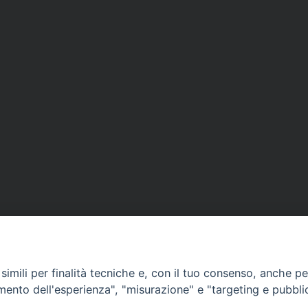
imili per finalità tecniche e, con il tuo consenso, anche per 
Curia Massa Marittima:
amento dell'esperienza", "misurazione" e "targeting e pubbli
P.zza Garibaldi 1 Tel: 0566 902039