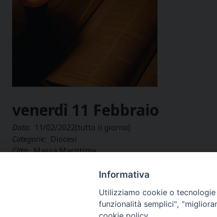
venerdì
11
Febbraio
Data:
11/02/2022
(tutto il giorno)
Categorie:
Diocesi
Città:
Massa Marittima
Regione:
Toscana
Paese:
Italia
Informativa
Utilizziamo cookie o tecnologie s
funzionalità semplici", "miglior
cookie policy.