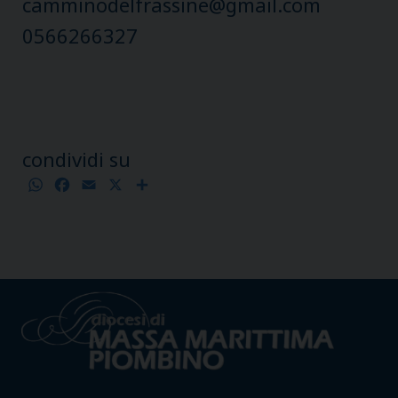
camminodelfrassine@gmail.com
0566266327
condividi su
WhatsApp
Facebook
Email
X
Condividi