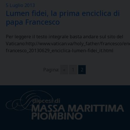
5 Luglio 2013
Lumen fidei, la prima enciclica di
papa Francesco
Per leggere il testo integrale basta andare sul sito del
Vaticano:http://www.vatican.va/holy_father/francesco/e
francesco_20130629_enciclica-lumen-fidei_it.html
Pagina:
«
1
2