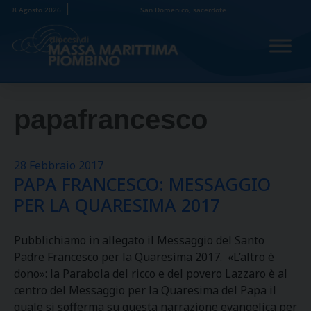
Skip
8 Agosto 2026
San Domenico, sacerdote
to
content
papafrancesco
28 Febbraio 2017
PAPA FRANCESCO: MESSAGGIO
PER LA QUARESIMA 2017
Pubblichiamo in allegato il Messaggio del Santo
Padre Francesco per la Quaresima 2017. «L’altro è
dono»: la Parabola del ricco e del povero Lazzaro è al
centro del Messaggio per la Quaresima del Papa il
quale si sofferma su questa narrazione evangelica per