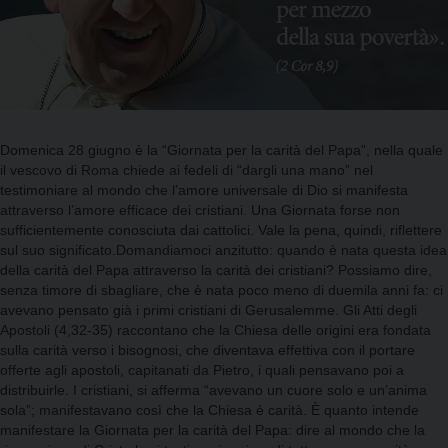
Domenica 28 giugno è la “Giornata per la carità del Papa”, nella quale
il vescovo di Roma chiede ai fedeli di “dargli una mano” nel
testimoniare al mondo che l’amore universale di Dio si manifesta
attraverso l’amore efficace dei cristiani. Una Giornata forse non
sufficientemente conosciuta dai cattolici. Vale la pena, quindi, riflettere
sul suo significato.Domandiamoci anzitutto: quando è nata questa idea
della carità del Papa attraverso la carità dei cristiani? Possiamo dire,
senza timore di sbagliare, che è nata poco meno di duemila anni fa: ci
avevano pensato già i primi cristiani di Gerusalemme. Gli Atti degli
Apostoli (4,32-35) raccontano che la Chiesa delle origini era fondata
sulla carità verso i bisognosi, che diventava effettiva con il portare
offerte agli apostoli, capitanati da Pietro, i quali pensavano poi a
distribuirle. I cristiani, si afferma “avevano un cuore solo e un’anima
sola”; manifestavano così che la Chiesa è carità. È quanto intende
manifestare la Giornata per la carità del Papa: dire al mondo che la