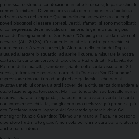
promossa, sostenuta con decisione in tutte le diocesi, le parrocchie, le
comunità cristiane. Deve essere vissuta come esperienza “cattolica”
nel senso vero del termine.Questo nella consapevolezza che oggi i
poveri bisognosi di essere sorretti, vestiti, sfamati, si sono moltiplicati;
di conseguenza, deve moltiplicarsi l’amore, la generosità, la gioia,
secondo l’insegnamento di San Paolo: “C’è più gioia nel dare che nel
ricevere” (Atti, 20,35). Certamente, in tutte le nostre parrocchie, si
opera con carità verso i poveri; la Giornata della carità del Papa ci
aiuta ad allargare lo sguardo, ad aprire il cuore, a misurare la nostra
carità sulla carità universale di Dio, che è Padre di tutti.Nella vita del
Patrono della mia città, Omobono, Santo della carità vissuto nel XII
secolo, la tradizione popolare narra della “borsa di Sant’Omobono” –
espressione rimasta fino ad oggi nel gergo locale – che non si
svuotava mai: lui donava a tutti i poveri della città, senza domandare a
quale fazione appartenessero. Ma il contenuto del suo borsello non si
esauriva. Sarà una leggenda, ma esprime una sicura verità: la carità
non impoverisce chi la fa, ma gli dona una ricchezza più grande e più
alta.Facciamo nostro l’appello del Segretario generale della Cei,
monsignor Nunzio Galantino: “Diamo una mano al Papa, ne possono
dipendere frutti molto grandi”; non solo per chi ne sarà beneficiato, ma
anche per chi dona.
Fonte: Sir