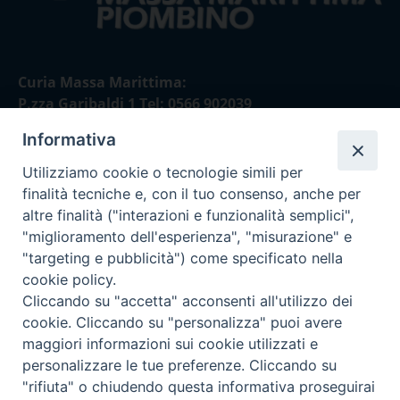
Curia Massa Marittima:
P.zza Garibaldi 1 Tel: 0566 902039
Informativa
Curia Piombino:
Via Don Minzoni,58/A Tel e Fax: 0565 32036
Utilizziamo cookie o tecnologie simili per
finalità tecniche e, con il tuo consenso, anche per
E-mail:
altre finalità ("interazioni e funzionalità semplici",
curia@diocesimassamarittima.it
"miglioramento dell'esperienza", "misurazione" e
"targeting e pubblicità") come specificato nella
SEGUICI SU
cookie policy.
Cliccando su "accetta" acconsenti all'utilizzo dei
cookie. Cliccando su "personalizza" puoi avere
maggiori informazioni sui cookie utilizzati e
personalizzare le tue preferenze. Cliccando su
Privacy policy - trasparenza
"rifiuta" o chiudendo questa informativa proseguirai