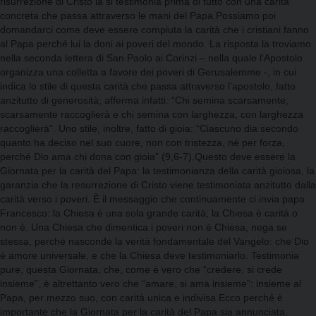
risurrezione di Cristo la si testimonia prima di tutto con una carità
concreta che passa attraverso le mani del Papa.Possiamo poi
domandarci come deve essere compiuta la carità che i cristiani fanno
al Papa perché lui la doni ai poveri del mondo. La risposta la troviamo
nella seconda lettera di San Paolo ai Corinzi – nella quale l’Apostolo
organizza una colletta a favore dei poveri di Gerusalemme -, in cui
indica lo stile di questa carità che passa attraverso l’apostolo, fatto
anzitutto di generosità; afferma infatti: “Chi semina scarsamente,
scarsamente raccoglierà e chi semina con larghezza, con larghezza
raccoglierà”. Uno stile, inoltre, fatto di gioia: “Ciascuno dia secondo
quanto ha deciso nel suo cuore, non con tristezza, né per forza,
perché Dio ama chi dona con gioia” (9,6-7).Questo deve essere la
Giornata per la carità del Papa: la testimonianza della carità gioiosa, la
garanzia che la resurrezione di Cristo viene testimoniata anzitutto dalla
carità verso i poveri. È il messaggio che continuamente ci invia papa
Francesco: la Chiesa è una sola grande carità; la Chiesa è carità o
non è. Una Chiesa che dimentica i poveri non è Chiesa, nega se
stessa, perché nasconde la verità fondamentale del Vangelo: che Dio
è amore universale, e che la Chiesa deve testimoniarlo. Testimonia
pure, questa Giornata, che, come è vero che “credere, si crede
insieme”, è altrettanto vero che “amare, si ama insieme”: insieme al
Papa, per mezzo suo, con carità unica e indivisa.Ecco perché è
importante che la Giornata per la carità del Papa sia annunciata,