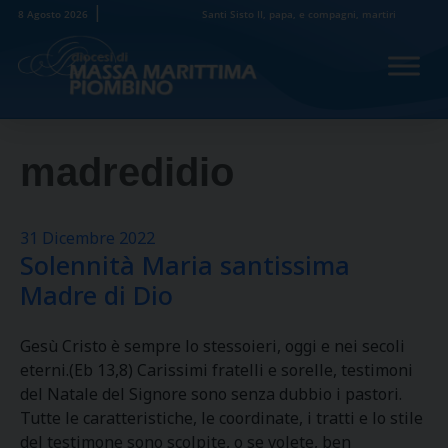
Skip
8 Agosto 2026
Santi Sisto II, papa, e compagni, martiri
to
content
madredidio
31 Dicembre 2022
Solennità Maria santissima
Madre di Dio
Gesù Cristo è sempre lo stessoieri, oggi e nei secoli
eterni.(Eb 13,8) Carissimi fratelli e sorelle, testimoni
del Natale del Signore sono senza dubbio i pastori.
Tutte le caratteristiche, le coordinate, i tratti e lo stile
del testimone sono scolpite, o se volete, ben