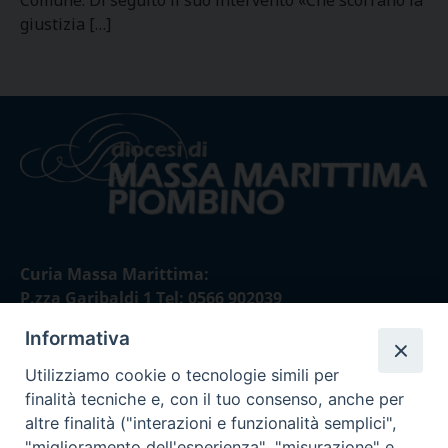
Comune. Di seguito il suo intervento «Che scorrano la
giustizia […]
Curia Massa Marittima:
P.zza Garibaldi 1 Tel: 0566 902039
Informativa
Curia Piombino:
Via Don Minzoni,58/A Tel e Fax: 0565 32036
Utilizziamo cookie o tecnologie simili per
finalità tecniche e, con il tuo consenso, anche per
E-mail:
altre finalità ("interazioni e funzionalità semplici",
curia@diocesimassamarittima.it
"miglioramento dell'esperienza", "misurazione" e