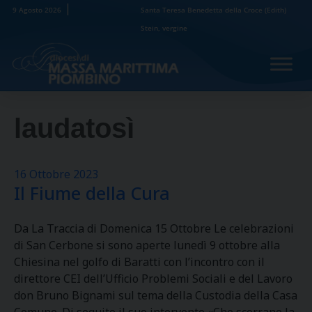
Skip
9 Agosto 2026
Santa Teresa Benedetta della Croce (Edith)
to
Stein, vergine
content
laudatosì
16 Ottobre 2023
Il Fiume della Cura
Da La Traccia di Domenica 15 Ottobre Le celebrazioni
di San Cerbone si sono aperte lunedì 9 ottobre alla
Chiesina nel golfo di Baratti con l’incontro con il
direttore CEI dell’Ufficio Problemi Sociali e del Lavoro
don Bruno Bignami sul tema della Custodia della Casa