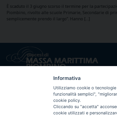
È scaduto il 3 giugno scorso il termine per la partecipa
Piombino, rivolto alle scuole Primarie, Secondarie di pr
semplicemente prendo il largo”. Hanno […]
Informativa
Utilizziamo cookie o tecnologie s
funzionalità semplici", "miglior
cookie policy.
Privacy policy - trasparenza
© 2024 Dioc
Cliccando su "accetta" acconsent
cookie utilizzati e personalizza