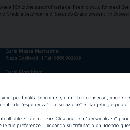
zione all’Edizione straordinaria del Premio sotto forma di C
imo Grado e Secondarie di Secondo Grado presenti in Diocesi 
Curia Massa Marittima:
P.zza Garibaldi 1 Tel: 0566 902039
Curia Piombino:
Via Don Minzoni,58/A Tel e Fax: 0565 32036
E-mail:
imili per finalità tecniche e, con il tuo consenso, anche per 
curia@diocesimassamarittima.it
amento dell'esperienza", "misurazione" e "targeting e pubbli
esi di Massa Marittima - Piombino
i all'utilizzo dei cookie. Cliccando su "personalizza" puoi
re le tue preferenze. Cliccando su "rifiuta" o chiudendo que