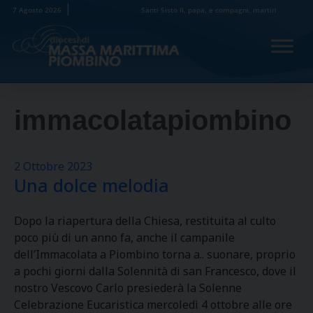
Skip
7 Agosto 2026
Santi Sisto II, papa, e compagni, martiri
to
content
immacolatapiombino
2 Ottobre 2023
Una dolce melodia
Dopo la riapertura della Chiesa, restituita al culto
poco più di un anno fa, anche il campanile
dell’Immacolata a Piombino torna a.. suonare, proprio
a pochi giorni dalla Solennità di san Francesco, dove il
nostro Vescovo Carlo presiederà la Solenne
Celebrazione Eucaristica mercoledì 4 ottobre alle ore