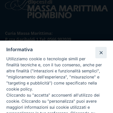
Curia Massa Marittima:
P.zza Garibaldi 1 Tel: 0566 902039
Informativa
Curia Piombino:
Via Don Minzoni,58/A Tel e Fax: 0565 32036
Utilizziamo cookie o tecnologie simili per
finalità tecniche e, con il tuo consenso, anche per
E-mail:
altre finalità ("interazioni e funzionalità semplici",
curia@diocesimassamarittima.it
"miglioramento dell'esperienza", "misurazione" e
"targeting e pubblicità") come specificato nella
SEGUICI SU
cookie policy.
Cliccando su "accetta" acconsenti all'utilizzo dei
cookie. Cliccando su "personalizza" puoi avere
maggiori informazioni sui cookie utilizzati e