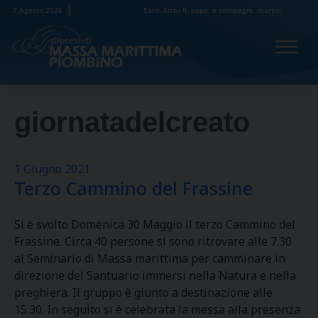
Skip
7 Agosto 2026
Santi Sisto II, papa, e compagni, martiri
to
content
giornatadelcreato
1 Giugno 2021
Terzo Cammino del Frassine
Si è svolto Domenica 30 Maggio il terzo Cammino del
Frassine. Circa 40 persone si sono ritrovare alle 7.30
al Seminario di Massa marittima per camminare in
direzione del Santuario immersi nella Natura e nella
preghiera. Il gruppo è giunto a destinazione alle
15.30. In seguito si è celebrata la messa alla presenza