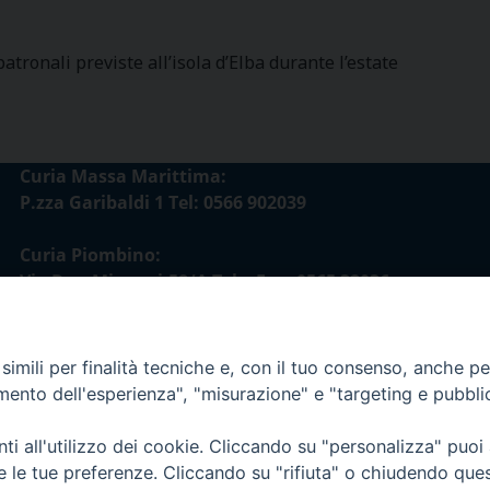
tronali previste all’isola d’Elba durante l’estate
Curia Massa Marittima:
P.zza Garibaldi 1 Tel: 0566 902039
Curia Piombino:
Via Don Minzoni,58/A Tel e Fax: 0565 32036
E-mail:
curia@diocesimassamarittima.it
imili per finalità tecniche e, con il tuo consenso, anche per 
amento dell'esperienza", "misurazione" e "targeting e pubbli
esi di Massa Marittima - Piombino
i all'utilizzo dei cookie. Cliccando su "personalizza" puoi
re le tue preferenze. Cliccando su "rifiuta" o chiudendo que