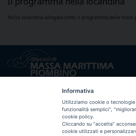
Il programma nella locandina
Nella locandina allegata sotto il programma delle feste pa
Informativa
Utilizziamo cookie o tecnologie s
funzionalità semplici", "miglior
Privacy policy - trasparenza
© 2024 Dioc
cookie policy.
Cliccando su "accetta" acconsent
cookie utilizzati e personalizza