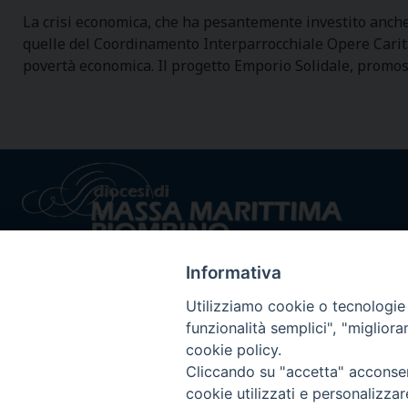
La crisi economica, che ha pesantemente investito anche i
quelle del Coordinamento Interparrocchiale Opere Caritat
povertà economica. Il progetto Emporio Solidale, promos
Informativa
Utilizziamo cookie o tecnologie s
funzionalità semplici", "miglior
cookie policy.
Privacy policy - trasparenza
© 2024 Dioc
Cliccando su "accetta" acconsent
cookie utilizzati e personalizza