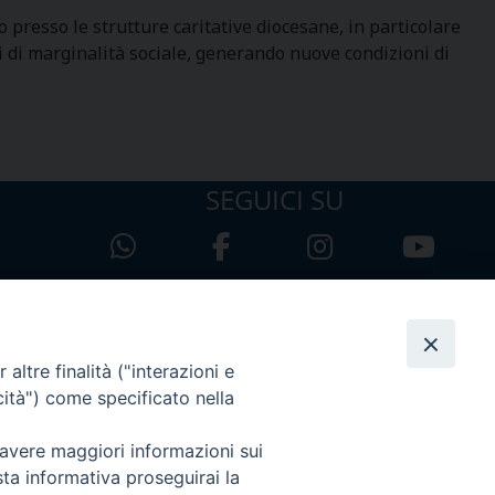
 presso le strutture caritative diocesane, in particolare
i di marginalità sociale, generando nuove condizioni di
SEGUICI SU
altre finalità ("interazioni e
cità") come specificato nella
 avere maggiori informazioni sui
sta informativa proseguirai la