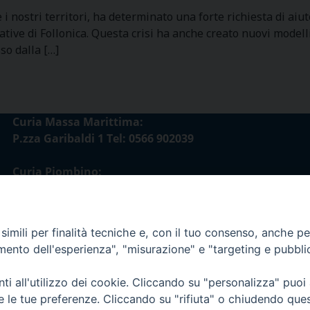
 nostri territori, ha determinato una forte richiesta di aiuto
ive di Follonica. Questa crisi ha anche creato nuovi modell
so dalla […]
Curia Massa Marittima:
P.zza Garibaldi 1 Tel: 0566 902039
Curia Piombino:
Via Don Minzoni,58/A Tel e Fax: 0565 32036
E-mail:
imili per finalità tecniche e, con il tuo consenso, anche per 
curia@diocesimassamarittima.it
amento dell'esperienza", "misurazione" e "targeting e pubbli
esi di Massa Marittima - Piombino
i all'utilizzo dei cookie. Cliccando su "personalizza" puoi
re le tue preferenze. Cliccando su "rifiuta" o chiudendo que