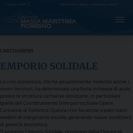
Skip
7 Agosto 2026
Santi Sisto II, papa, e compagni, martiri
to
content
CARITAS
NEWS
EMPORIO SOLIDALE
La crisi economica, che ha pesantemente investito anche i
nostri territori, ha determinato una forte richiesta di aiuto
presso le strutture caritative diocesane, in particolare
quelle del Coordinamento Interparrocchiale Opere
Caritative di Follonica. Questa crisi ha anche creato nuovi
modelli di marginalità sociale, generando nuove condizioni
di povertà economica.
Il progetto Emporio Solidale, promosso dalla Diocesi di