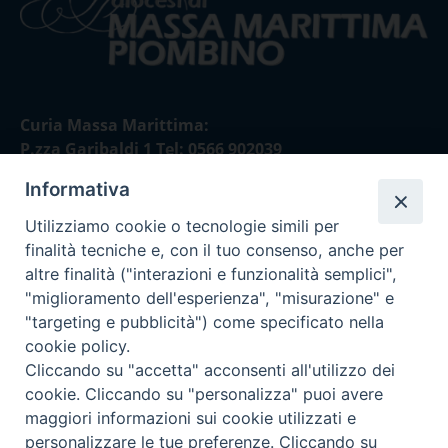
Curia Massa Marittima:
P.zza Garibaldi 1 Tel: 0566 902039
Informativa
Curia Piombino:
Via Don Minzoni,58/A Tel e Fax: 0565 32036
Utilizziamo cookie o tecnologie simili per
finalità tecniche e, con il tuo consenso, anche per
E-mail:
altre finalità ("interazioni e funzionalità semplici",
curia@diocesimassamarittima.it
"miglioramento dell'esperienza", "misurazione" e
"targeting e pubblicità") come specificato nella
SEGUICI SU
cookie policy.
Cliccando su "accetta" acconsenti all'utilizzo dei
cookie. Cliccando su "personalizza" puoi avere
maggiori informazioni sui cookie utilizzati e
personalizzare le tue preferenze. Cliccando su