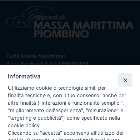
Curia Massa Marittima:
P.zza Garibaldi 1 Tel: 0566 902039
Informativa
Curia Piombino:
Via Don Minzoni,58/A Tel e Fax: 0565 32036
Utilizziamo cookie o tecnologie simili per
finalità tecniche e, con il tuo consenso, anche per
E-mail:
altre finalità ("interazioni e funzionalità semplici",
curia@diocesimassamarittima.it
"miglioramento dell'esperienza", "misurazione" e
"targeting e pubblicità") come specificato nella
SEGUICI SU
cookie policy.
Cliccando su "accetta" acconsenti all'utilizzo dei