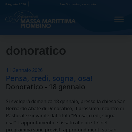
Skip
8 Agosto 2026
San Domenico, sacerdote
to
content
donoratico
11 Gennaio 2026
Pensa, credi, sogna, osa!
Donoratico - 18 gennaio
Si svolgerà domenica 18 gennaio, presso la chiesa San
Bernardo Abate di Donoratico, il prossimo incontro di
Pastorale Giovanile dal titolo “Pensa, credi, sogna,
osa!”. L’appuntamento è fissato alle ore 17: nel
programma sono previsti approfondimenti su san