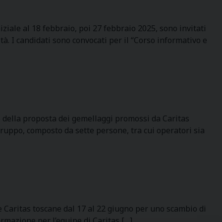
iale al 18 febbraio, poi 27 febbraio 2025, sono invitati
ità. I candidati sono convocati per il “Corso informativo e
rno della proposta dei gemellaggi promossi da Caritas
 gruppo, composto da sette persone, tra cui operatori sia
le Caritas toscane dal 17 al 22 giugno per uno scambio di
rmazione per l’equipe di Caritas […]