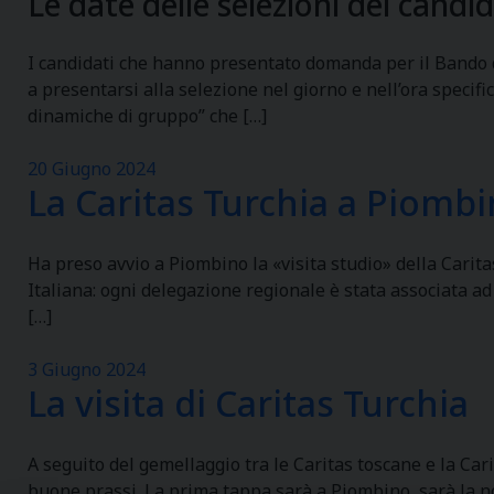
Le date delle selezioni dei candid
I candidati che hanno presentato domanda per il Bando di
a presentarsi alla selezione nel giorno e nell’ora specifi
dinamiche di gruppo” che […]
20 Giugno 2024
La Caritas Turchia a Piomb
Ha preso avvio a Piombino la «visita studio» della Caritas
Italiana: ogni delegazione regionale è stata associata ad
[…]
3 Giugno 2024
La visita di Caritas Turchia
A seguito del gemellaggio tra le Caritas toscane e la Car
buone prassi. La prima tappa sarà a Piombino, sarà la no