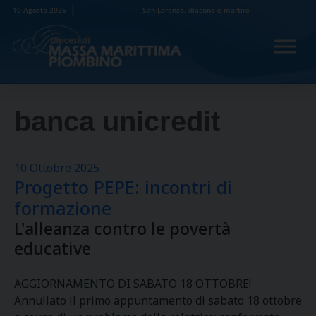
Skip
10 Agosto 2026
San Lorenzo, diacono e martire
to
content
banca unicredit
10 Ottobre 2025
Progetto PEPE: incontri di
formazione
L'alleanza contro le povertà
educative
AGGIORNAMENTO DI SABATO 18 OTTOBRE!
Annullato il primo appuntamento di sabato 18 ottobre