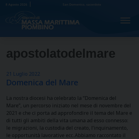
Skip
8 Agosto 2026
San Domenico, sacerdote
to
content
apostolatodelmare
21 Luglio 2022
Domenica del Mare
La nostra diocesi ha celebrato la “Domenica del
Mare”, un percorso iniziato nel mese di novembre del
2021 e che ci porta ad approfondire il tema del Mare e
di tutti gli ambiti della vita umana ad esso connesso:
le migrazioni, la custodia del creato, l’inquinamento,
le opportunità lavorative ecc..Abbiamo raccontato il