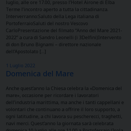
luglio, alle ore 17.00, presso l’Hotel Airone di Elba
Terme l’incontro aperto a tutta la cittadinanza.
Interverranno:Saluto della Lega italiana di
PortoferraioSaluti del nostro Vescovo
CarloPresentazione del filmato “Anno del Mare 2021-
2022” a cura di Sandro Leonelli (i 3Delfini)Intervento
di don Bruno Bignami – direttore nazionale
dell’Apostolato […]
1 Luglio 2022
Domenica del Mare
Anche quest’anno la Chiesa celebra la «Domenica del
mare», occasione per ricordare i lavoratori
dell’industria marittima, ma anche i tanti cappellani e
volontari che continuano a offrire il loro supporto, a
ogni latitudine, a chi lavora su pescherecci, traghetti,
navi merci. Quest’anno la giornata sarà celebrata
domenica 10 luglio alle ore 11.00 a Portoferraio (Isola