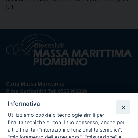
[…]
Curia Massa Marittima:
P.zza Garibaldi 1 Tel: 0566 902039
Informativa
Curia Piombino:
Via Don Minzoni,58/A Tel e Fax: 0565 32036
Utilizziamo cookie o tecnologie simili per
finalità tecniche e, con il tuo consenso, anche per
E-mail:
altre finalità ("interazioni e funzionalità semplici",
curia@diocesimassamarittima.it
"miglioramento dell'esperienza", "misurazione" e