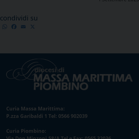
condividi su
WhatsApp
Facebook
Email
X
Condividi
Curia Massa Marittima:
P.zza Garibaldi 1 Tel: 0566 902039
Curia Piombino:
Via Don Minzoni,58/A Tel e Fax: 0565 32036