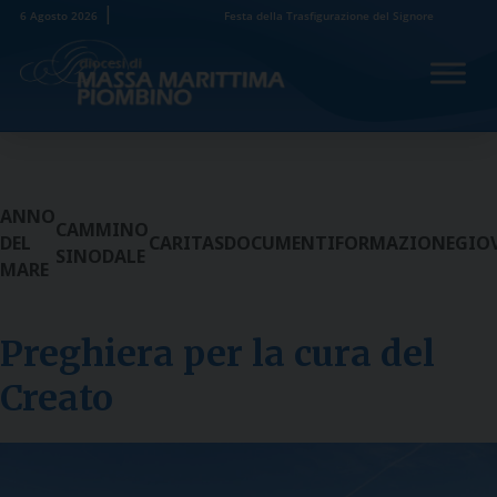
Skip
6 Agosto 2026
Festa della Trasfigurazione del Signore
to
content
ANNO
CAMMINO
DEL
CARITAS
DOCUMENTI
FORMAZIONE
GIO
SINODALE
MARE
Preghiera per la cura del
Creato