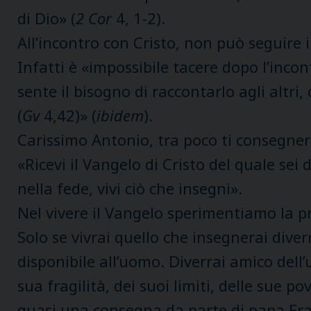
di Dio» (
2 Cor
4, 1-2).
All’incontro con Cristo, non può seguire il
Infatti è «impossibile tacere dopo l’inc
sente il bisogno di raccontarlo agli altri
(
Gv
4,42)» (
ibidem
).
Carissimo Antonio, tra poco ti consegnerò
«Ricevi il Vangelo di Cristo del quale se
nella fede, vivi ciò che insegni».
Nel vivere il Vangelo sperimentiamo la p
Solo se vivrai quello che insegnerai dive
disponibile all’uomo. Diverrai amico dell
sua fragilità, dei suoi limiti, delle sue po
quasi una consegna da parte di papa Fra