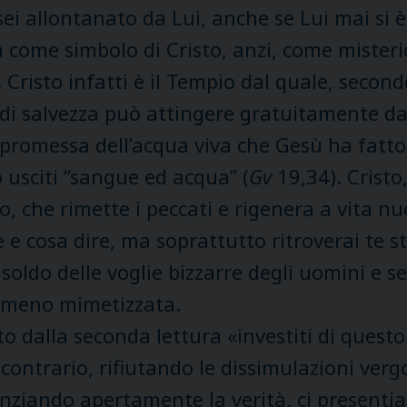
sei allontanato da Lui, anche se Lui mai si 
a come simbolo di Cristo, anzi, come misteri
Cristo infatti è il Tempio dal quale, secondo
 di salvezza può attingere gratuitamente da G
 promessa dell’acqua viva che Gesù ha fatto
 usciti “sangue ed acqua” (
Gv
19,34). Cristo
nto, che rimette i peccati e rigenera a vita
 e cosa dire, ma soprattutto ritroverai te ste
soldo delle voglie bizzarre degli uomini e s
 meno mimetizzata.
dalla seconda lettura «investiti di questo m
 contrario, rifiutando le dissimulazioni ver
unziando apertamente la verità, ci presenti