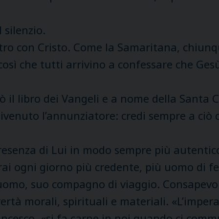
 silenzio.
ontro con Cristo. Come la Samaritana, chiu
, così che tutti arrivino a confessare che G
 il libro dei Vangeli e a nome della Santa C
i divenuto l’annunziatore: credi sempre a ciò
resenza di Lui in modo sempre più autentic
rrai ogni giorno più credente, più uomo di f
’uomo, suo compagno di viaggio. Consapevole,
vertà morali, spirituali e materiali. «L’impera
ncesco, «si fa carne in noi quando ci comm