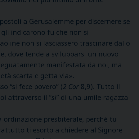
Apostoli a Gerusalemme per discernere se
e gli indicarono fu che non si
aoline non si lasciassero trascinare dallo
nte, dove tende a svilupparsi un nuovo
 adeguatamente manifestata da noi, ma
età scarta e getta via».
so “si fece povero” (
2 Cor
8,9). Tutto il
i attraverso il “
sì
” di una umile ragazza
a ordinazione presbiterale, perché tu
rattutto ti esorto a chiedere al Signore