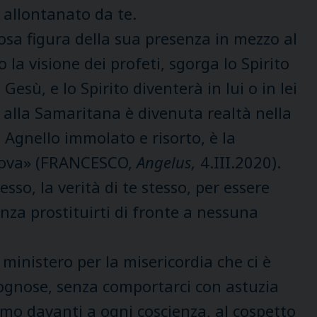
è allontanato da te.
osa figura della sua presenza in mezzo al
 la visione dei profeti, sgorga lo Spirito
esù, e lo Spirito diventerà in lui o in lei
 alla Samaritana è divenuta realtà nella
, Agnello immolato e risorto, è la
 nuova» (FRANCESCO,
Angelus,
4.III.2020).
sso, la verità di te stesso, per essere
enza prostituirti di fronte a nessuna
inistero per la misericordia che ci è
gognose, senza comportarci con astuzia
amo davanti a ogni coscienza, al cospetto