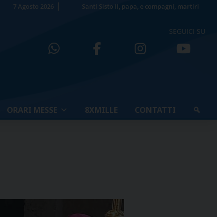
7 Agosto 2026
Santi Sisto II, papa, e compagni, martiri
SEGUICI SU
ORARI MESSE
8XMILLE
CONTATTI