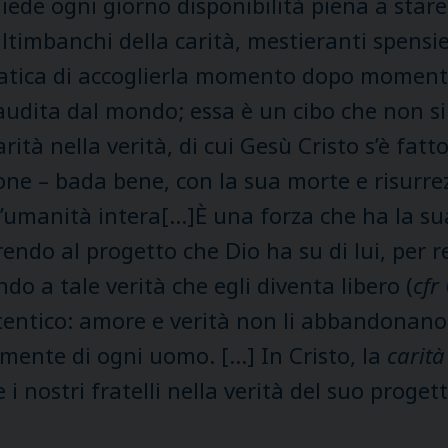
iede ogni giorno disponibilità piena a stare 
timbanchi della carità, mestieranti spensie
a fatica di accoglierla momento dopo moment
audita dal mondo; essa è un cibo che non si
ità nella verità, di cui Gesù Cristo s’è fatt
one – bada bene, con la sua morte e risurrez
ll’umanità intera[…]È una forza che ha la su
endo al progetto che Dio ha su di lui, per re
ndo a tale verità che egli diventa libero (
cfr
tentico: amore e verità non li abbandonan
mente di ogni uomo. […] In Cristo, la
carità 
ostri fratelli nella verità del suo progetto.