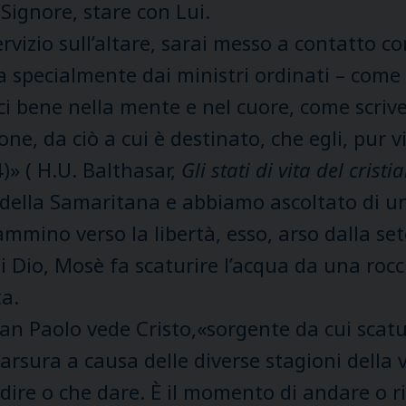
Signore, stare con Lui.
rvizio sull’altare, sarai messo a contatto co
ma specialmente dai ministri ordinati – com
ci bene nella mente e nel cuore, come scriv
one, da ciò a cui è destinato, che egli, pur 
)» ( H.U. Balthasar,
Gli stati di vita del cristi
 della Samaritana e abbiamo ascoltato di un
mmino verso la libertà, esso, arso dalla se
di Dio, Mosè fa scaturire l’acqua da una roc
ta.
San Paolo vede Cristo,«sorgente da cui scatu
ura a causa delle diverse stagioni della vit
dire o che dare. È il momento di andare o r