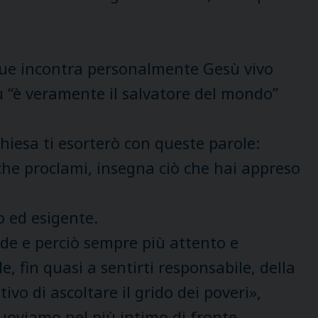
nque incontra personalmente Gesù vivo
esù “è veramente il salvatore del mondo”
hiesa ti esorterò con queste parole:
 che proclami, insegna ciò che hai appreso
o ed esigente.
ede e perciò sempre più attento e
 fin quasi a sentirti responsabile, della
tivo di ascoltare il grido dei poveri»,
uoviamo nel più intimo di fronte