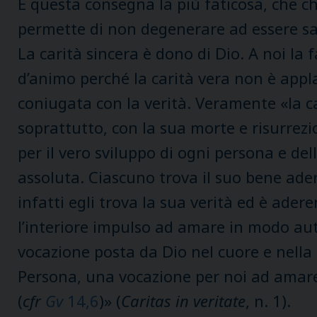
È questa consegna la più faticosa, che ch
permette di non degenerare ad essere sal
La carità sincera è dono di Dio. A noi l
d’animo perché la carità vera non è appl
coniugata con la verità. Veramente «la car
soprattutto, con la sua morte e risurrezi
per il vero sviluppo di ogni persona e de
assoluta. Ciascuno trova il suo bene ader
infatti egli trova la sua verità ed è adere
l’interiore impulso ad amare in modo au
vocazione posta da Dio nel cuore e nella 
Persona, una vocazione per noi ad amare i n
(
cfr
Gv
14,6
)» (
Caritas in veritate
, n. 1).