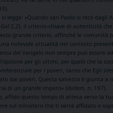
93).
si legge: «Quando san Paolo si recò dagli 
r
Gal
2,2), il criterio-chiave di autenticità ch
esto grande criterio, affinché le comunità p
ha una notevole attualità nel contesto prese
 stessa del Vangelo non sempre può essere
pzione per gli ultimi, per quelli che la soci
referenziale per i poveri, tanto che Egli stes
o dai poveri. Questa salvezza è giunta a no
ria di un grande impero» (
ibidem,
n. 197).
o, affido questo tempo di attesa verso la tu
re sul ministero che ti verrà affidato e sop