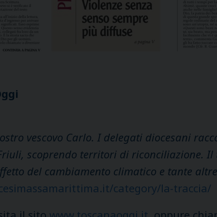
Oggi
l nostro vescovo Carlo. I delegati diocesani ra
riuli, scoprendo territori di riconciliazione. Il
etto del cambiamento climatico e tante altre n
cesimassamarittima.it/category/la-traccia/
sita il sito
www.toscanaoggi.it
oppure chiam