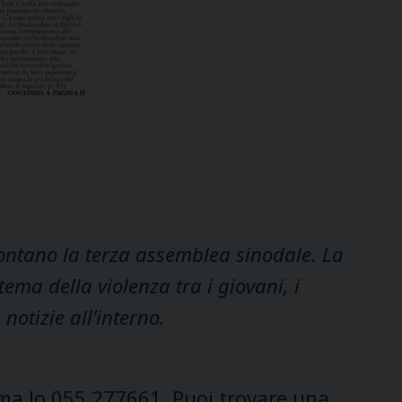
ccontano la terza assemblea sinodale. La
 tema della violenza tra i giovani, i
otizie all’interno.
a lo 055 277661. Puoi trovare una