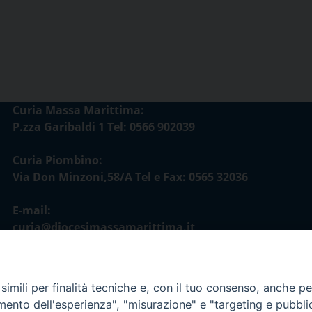
Curia Massa Marittima:
P.zza Garibaldi 1 Tel: 0566 902039
Curia Piombino:
Via Don Minzoni,58/A Tel e Fax: 0565 32036
E-mail:
curia@diocesimassamarittima.it
imili per finalità tecniche e, con il tuo consenso, anche per 
amento dell'esperienza", "misurazione" e "targeting e pubbli