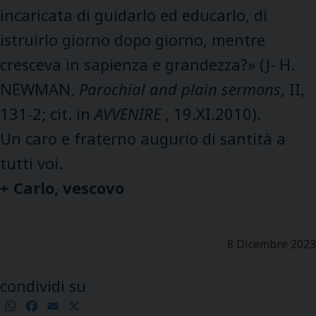
incaricata di guidarlo ed educarlo, di
istruirlo giorno dopo giorno, mentre
cresceva in sapienza e grandezza?» (J- H.
NEWMAN,
Parochial and plain sermons
, II,
131-2; cit. in
AVVENIRE
, 19.XI.2010).
Un caro e fraterno augurio di santità a
tutti voi.
+ Carlo, vescovo
8 Dicembre 2023
condividi su
WhatsApp
Facebook
Email
X
Condividi