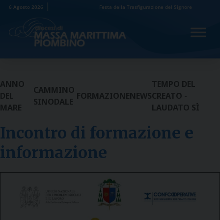
Skip
6 Agosto 2026
Festa della Trasfigurazione del Signore
to
content
ANNO
TEMPO DEL
CAMMINO
DEL
FORMAZIONE
NEWS
CREATO -
SINODALE
MARE
LAUDATO SÌ
Incontro di formazione e
informazione