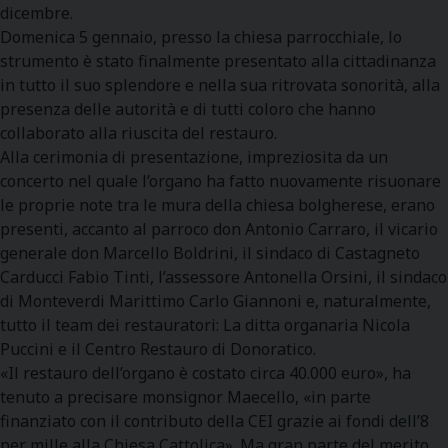
dicembre.
Domenica 5 gennaio, presso la chiesa parrocchiale, lo
strumento è stato finalmente presentato alla cittadinanza
in tutto il suo splendore e nella sua ritrovata sonorità, alla
presenza delle autorità e di tutti coloro che hanno
collaborato alla riuscita del restauro.
Alla cerimonia di presentazione, impreziosita da un
concerto nel quale l’organo ha fatto nuovamente risuonare
le proprie note tra le mura della chiesa bolgherese, erano
presenti, accanto al parroco don Antonio Carraro, il vicario
generale don Marcello Boldrini, il sindaco di Castagneto
Carducci Fabio Tinti, l’assessore Antonella Orsini, il sindaco
di Monteverdi Marittimo Carlo Giannoni e, naturalmente,
tutto il team dei restauratori: La ditta organaria Nicola
Puccini e il Centro Restauro di Donoratico.
«Il restauro dell’organo è costato circa 40.000 euro», ha
tenuto a precisare monsignor Maecello, «in parte
finanziato con il contributo della CEI grazie ai fondi dell’8
per mille alla Chiesa Cattolica». Ma gran parte del merito