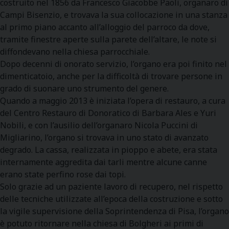
costruito nel 1856 da Francesco Giacobbe Paoli, organaro di
Campi Bisenzio, e trovava la sua collocazione in una stanza
al primo piano accanto all’alloggio del parroco da dove,
tramite finestre aperte sulla parete dell’altare, le note si
diffondevano nella chiesa parrocchiale.
Dopo decenni di onorato servizio, l’organo era poi finito nel
dimenticatoio, anche per la difficoltà di trovare persone in
grado di suonare uno strumento del genere.
Quando a maggio 2013 è iniziata l’opera di restauro, a cura
del Centro Restauro di Donoratico di Barbara Ales e Yuri
Nobili, e con l’ausilio dell’organaro Nicola Puccini di
Migliarino, l’organo si trovava in uno stato di avanzato
degrado. La cassa, realizzata in pioppo e abete, era stata
internamente aggredita dai tarli mentre alcune canne
erano state perfino rose dai topi.
Solo grazie ad un paziente lavoro di recupero, nel rispetto
delle tecniche utilizzate all’epoca della costruzione e sotto
la vigile supervisione della Soprintendenza di Pisa, l’organo
è potuto ritornare nella chiesa di Bolgheri ai primi di