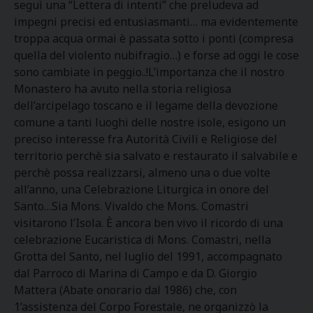
seguì una “Lettera di intenti” che preludeva ad
impegni precisi ed entusiasmanti… ma evidentemente
troppa acqua ormai è passata sotto i ponti (compresa
quella del violento nubifragio…) e forse ad oggi le cose
sono cambiate in peggio..!L’importanza che il nostro
Monastero ha avuto nella storia religiosa
dell’arcipelago toscano e il legame della devozione
comune a tanti luoghi delle nostre isole, esigono un
preciso interesse fra Autorità Civili e Religiose del
territorio perchè sia salvato e restaurato il salvabile e
perchè possa realizzarsi, almeno una o due volte
all’anno, una Celebrazione Liturgica in onore del
Santo…Sia Mons. Vivaldo che Mons. Comastri
visitarono l’Isola. È ancora ben vivo il ricordo di una
celebrazione Eucaristica di Mons. Comastri, nella
Grotta del Santo, nel luglio del 1991, accompagnato
dal Parroco di Marina di Campo e da D. Giorgio
Mattera (Abate onorario dal 1986) che, con
1’assistenza del Corpo Forestale, ne organizzò la