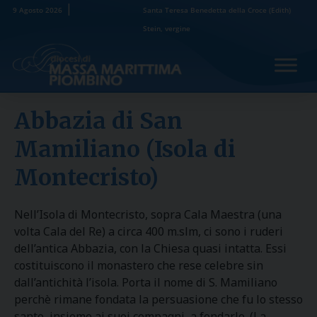
Skip
9 Agosto 2026
Santa Teresa Benedetta della Croce (Edith)
to
Stein, vergine
content
Abbazia di San
Mamiliano (Isola di
Montecristo)
Nell’Isola di Montecristo, sopra Cala Maestra (una
volta Cala del Re) a circa 400 m.slm, ci sono i ruderi
dell’antica Abbazia, con la Chiesa quasi intatta. Essi
costituiscono il monastero che rese celebre sin
dall’antichità l’isola. Porta il nome di S. Mamiliano
perchè rimane fondata la persuasione che fu lo stesso
santo, insieme ai suoi compagni, a fondarlo. (La