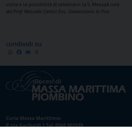
visita e la possibilità di celebrarvi la S. Messa
A cura
del Prof: Marcello Camici Doc. Universitario in Pisa
condividi su
WhatsApp
Facebook
Email
X
Condividi
Curia Massa Marittima:
P.zza Garibaldi 1 Tel: 0566 902039