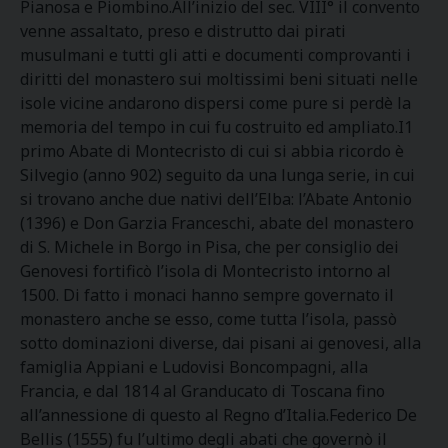
Pianosa e Piombino.All’inizio del sec. VIII° il convento
venne assaltato, preso e distrutto dai pirati
musulmani e tutti gli atti e documenti comprovanti i
diritti del monastero sui moltissimi beni situati nelle
isole vicine andarono dispersi come pure si perdè la
memoria del tempo in cui fu costruito ed ampliato.I1
primo Abate di Montecristo di cui si abbia ricordo è
Silvegio (anno 902) seguito da una lunga serie, in cui
si trovano anche due nativi dell’Elba: l’Abate Antonio
(1396) e Don Garzia Franceschi, abate del monastero
di S. Michele in Borgo in Pisa, che per consiglio dei
Genovesi fortificò l’isola di Montecristo intorno al
1500. Di fatto i monaci hanno sempre governato il
monastero anche se esso, come tutta l’isola, passò
sotto dominazioni diverse, dai pisani ai genovesi, alla
famiglia Appiani e Ludovisi Boncompagni, alla
Francia, e dal 1814 al Granducato di Toscana fino
all’annessione di questo al Regno d’Italia.Federico De
Bellis (1555) fu l’ultimo degli abati che governò il