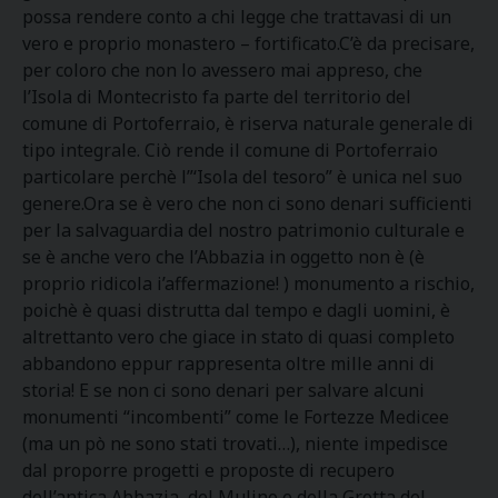
possa rendere conto a chi legge che trattavasi di un
vero e proprio monastero – fortificato.C’è da precisare,
per coloro che non lo avessero mai appreso, che
l’Isola di Montecristo fa parte del territorio del
comune di Portoferraio, è riserva naturale generale di
tipo integrale. Ciò rende il comune di Portoferraio
particolare perchè l”‘Isola del tesoro” è unica nel suo
genere.Ora se è vero che non ci sono denari sufficienti
per la salvaguardia del nostro patrimonio culturale e
se è anche vero che l’Abbazia in oggetto non è (è
proprio ridicola i’affermazione! ) monumento a rischio,
poichè è quasi distrutta dal tempo e dagli uomini, è
altrettanto vero che giace in stato di quasi completo
abbandono eppur rappresenta oltre mille anni di
storia! E se non ci sono denari per salvare alcuni
monumenti “incombenti” come le Fortezze Medicee
(ma un pò ne sono stati trovati…), niente impedisce
dal proporre progetti e proposte di recupero
dell’antica Abbazia, del Mulino e della Grotta del