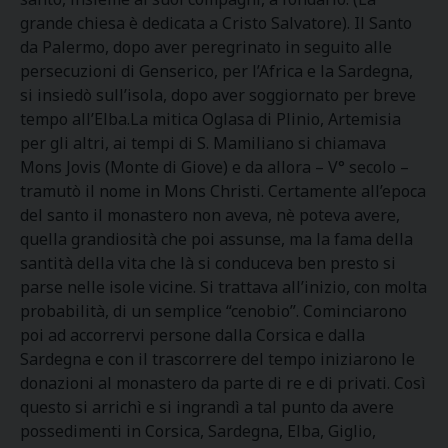
grande chiesa è dedicata a Cristo Salvatore). Il Santo
da Palermo, dopo aver peregrinato in seguito alle
persecuzioni di Genserico, per l’Africa e la Sardegna,
si insiedò sull’isola, dopo aver soggiornato per breve
tempo all’Elba.La mitica Oglasa di Plinio, Artemisia
per gli altri, ai tempi di S. Mamiliano si chiamava
Mons Jovis (Monte di Giove) e da allora – V° secolo –
tramutò il nome in Mons Christi. Certamente all’epoca
del santo il monastero non aveva, nè poteva avere,
quella grandiosità che poi assunse, ma la fama della
santità della vita che là si conduceva ben presto si
parse nelle isole vicine. Si trattava all’inizio, con molta
probabilità, di un semplice “cenobio”. Cominciarono
poi ad accorrervi persone dalla Corsica e dalla
Sardegna e con il trascorrere del tempo iniziarono le
donazioni al monastero da parte di re e di privati. Così
questo si arrichì e si ingrandì a tal punto da avere
possedimenti in Corsica, Sardegna, Elba, Giglio,