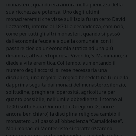
monastero, quando era ancora nella pienezza della
sua ricchezza e potenza. Uno degli ultimi
monaci/eremiti che visse sull’Isola fu un certo David
Lazzaretti, intorno al 1870.La decandenza, cominciò,
come per tutti gli altri monasteri, quando si passò
dall’economia feudale a quella comunale, con il
passare cioè da un’economia statica ad una più
dinamica, attiva ed operosa. Vivendo, S. Mamiliano, si
diede a vita eremitica. Col tempo, aumentando il
numero degli accorsi, si rese necessaria una
disciplina, una regola: la regola benedettina fu quella
dapprima seguita dai monaci del monastero:silenzio,
solitudine, preghiera, operosità, agricoltura per
quanto possibile, nell’umile obbedienza. Intorno al
1200 (sotto Papa Onorio III o Gregorio IX, non è
ancora ben chiaro) la disciplina religiosa cambiò il
monastero… si passò all’obbedienza “Camaldolese”.
Ma i monaci di Montecristo si caratterizzarono
sempre per una certa indipendenza ed indisciplina,