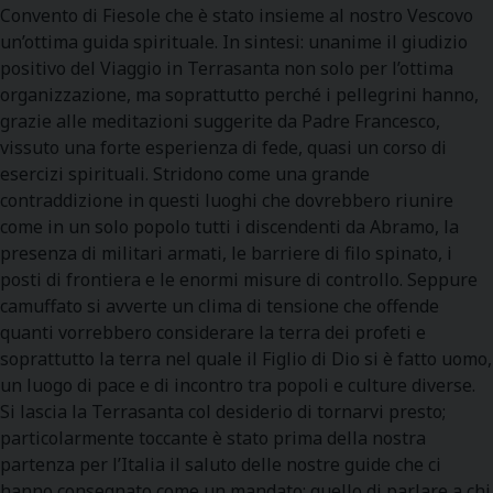
Convento di Fiesole che è stato insieme al nostro Vescovo
un’ottima guida spirituale. In sintesi: unanime il giudizio
positivo del Viaggio in Terrasanta non solo per l’ottima
organizzazione, ma soprattutto perché i pellegrini hanno,
grazie alle meditazioni suggerite da Padre Francesco,
vissuto una forte esperienza di fede, quasi un corso di
esercizi spirituali. Stridono come una grande
contraddizione in questi luoghi che dovrebbero riunire
come in un solo popolo tutti i discendenti da Abramo, la
presenza di militari armati, le barriere di filo spinato, i
posti di frontiera e le enormi misure di controllo. Seppure
camuffato si avverte un clima di tensione che offende
quanti vorrebbero considerare la terra dei profeti e
soprattutto la terra nel quale il Figlio di Dio si è fatto uomo,
un luogo di pace e di incontro tra popoli e culture diverse.
Si lascia la Terrasanta col desiderio di tornarvi presto;
particolarmente toccante è stato prima della nostra
partenza per l’Italia il saluto delle nostre guide che ci
hanno consegnato come un mandato: quello di parlare a chi