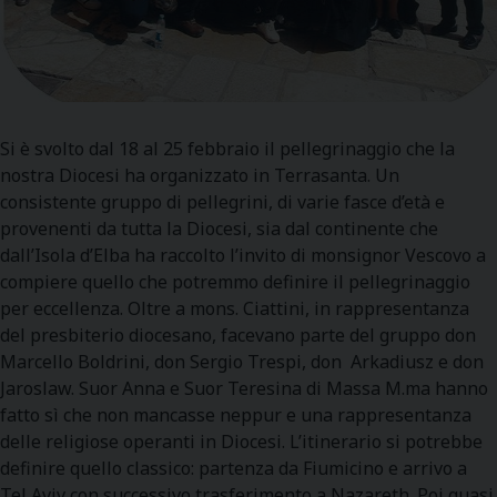
Si è svolto dal 18 al 25 febbraio il pellegrinaggio che la
nostra Diocesi ha organizzato in Terrasanta. Un
consistente gruppo di pellegrini, di varie fasce d’età e
provenenti da tutta la Diocesi, sia dal continente che
dall’Isola d’Elba ha raccolto l’invito di monsignor Vescovo a
compiere quello che potremmo definire il pellegrinaggio
per eccellenza. Oltre a mons. Ciattini, in rappresentanza
del presbiterio diocesano, facevano parte del gruppo don
Marcello Boldrini, don Sergio Trespi, don Arkadiusz e don
Jaroslaw. Suor Anna e Suor Teresina di Massa M.ma hanno
fatto sì che non mancasse neppur e una rappresentanza
delle religiose operanti in Diocesi. L’itinerario si potrebbe
definire quello classico: partenza da Fiumicino e arrivo a
Tel Aviv con successivo trasferimento a Nazareth. Poi quasi