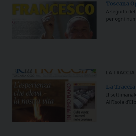
Toscana Og
A seguito del
per ogni num
LA TRACCIA
La Traccia 
Il settimanal
All’Isola d’El